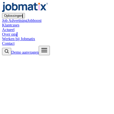
Oplossingen
Job Advertising
Jobboost
Klantcases
Actueel
Over ons
Werken bij Jobmatix
Contact
Demo aanvragen